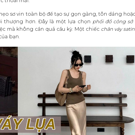
c thoải mái.
ẹo sơ vin toàn bộ để tạo sự gọn gàng, tôn dáng hoặc
ời thượng hơn. Đây là một lựa chọn
phối đồ công sở
 việc mà không cần quá cầu kỳ. Một chiếc
chân váy satin
của bạn.