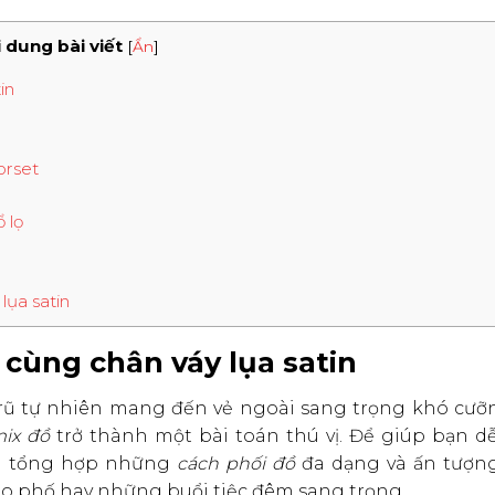
 dung bài viết
[
Ẩn
]
in
orset
 lọ
lụa satin
o cùng chân váy lụa satin
ộ rũ tự nhiên mang đến vẻ ngoài sang trọng khó cưỡn
ix đồ
trở thành một bài toán thú vị. Để giúp bạn d
đã tổng hợp những
cách phối đồ
đa dạng và ấn tượng
ạo phố hay những buổi tiệc đêm sang trọng.