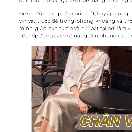
sơ mi cotton dáng classic để mang lại cảm giá
Để set đồ thêm phần cuốn hút, hãy áp dụng m
vin vạt trước để trông phóng khoáng và th
minh, giúp bạn tự tin và nổi bật tại nơi làm
kết hợp đúng cách sẽ nâng tầm phong cách 