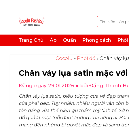
Bỏ
qua
nội
Tìm
kiếm:
dung
Trang Chủ
Áo
Quần
Phong cách
Phối
Cocolu
»
Phối đồ
»
Chân váy lụa
Chân váy lụa satin mặc với 
Đăng ngày 29.01.2026
● bởi Đặng Thanh H
Chân váy lụa satin, biểu tượng của vẻ đẹp thanh
của phái đẹp. Tuy nhiên, nhiều người vẫn còn 
tôn dáng vừa thể hiện gu thẩm mỹ tinh tế. Sở h
đồ quả là một “nỗi đau” không của riêng ai. Bài
mang đến những bí quyết mặc đẹp và sang trọn