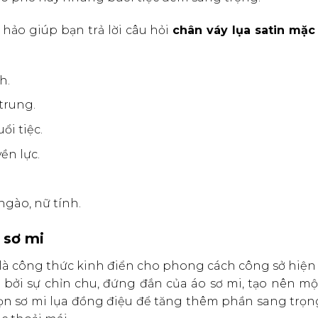
hảo giúp bạn trả lời câu hỏi
chân váy lụa satin mặc
h.
trung.
ổi tiệc.
ền lực.
gào, nữ tính.
 sơ mi
là công thức kinh điển cho phong cách công sở hiện 
ởi sự chỉn chu, đứng đắn của áo sơ mi, tạo nên mộ
họn sơ mi lụa đồng điệu để tăng thêm phần sang trọn