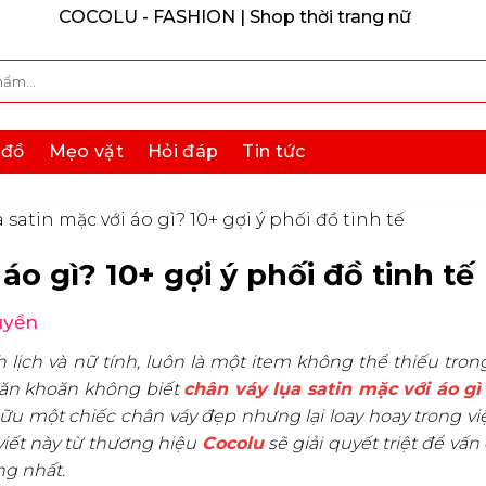
COCOLU - FASHION | Shop thời trang nữ
 đồ
Mẹo vặt
Hỏi đáp
Tin tức
 satin mặc với áo gì? 10+ gợi ý phối đồ tinh tế
áo gì? 10+ gợi ý phối đồ tinh tế
uyền
 lịch và nữ tính, luôn là một item không thể thiếu tron
băn khoăn không biết
chân váy lụa satin mặc với áo gì
ữu một chiếc chân váy đẹp nhưng lại loay hoay trong vi
 viết này từ thương hiệu
Cocolu
sẽ giải quyết triệt để vấn
g nhất.