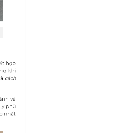
kết hợp
ong khi
là
cách
ảnh và
i y phù
o nhất