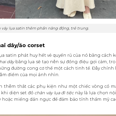
 váy lụa satin thêm phần năng động, trẻ trung.
hai dây/áo corset
a satin phát huy hết vẻ quyến rũ của nó bằng cách 
hai dây
bằng lụa sẽ tạo nên sự đồng điệu gợi cảm, tr
những đường cong cơ thể một cách tinh tế. Đây chính 
tâm điểm của mọi ánh nhìn.
ên thêm thắt các phụ kiện như một chiếc vòng cổ m
 khi diện set đồ
chân váy lụa đi tiệc
này là lựa chọn nộ
ay hoặc miếng dán ngực để đảm bảo tính thẩm mỹ ca