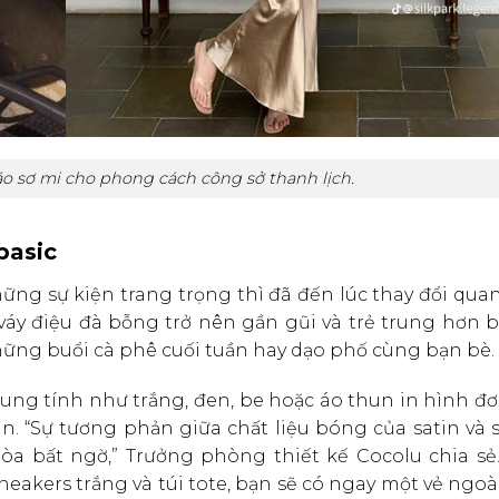
áo sơ mi cho phong cách công sở thanh lịch.
basic
ững sự kiện trang trọng thì đã đến lúc thay đổi qua
váy điệu đà bỗng trở nên gần gũi và trẻ trung hơn 
ững buổi cà phê cuối tuần hay dạo phố cùng bạn bè.
ung tính như trắng, đen, be hoặc áo thun in hình đ
in. “Sự tương phản giữa chất liệu bóng của satin và
òa bất ngờ,” Trưởng phòng thiết kế Cocolu chia sẻ
neakers trắng và túi tote, bạn sẽ có ngay một vẻ ngo