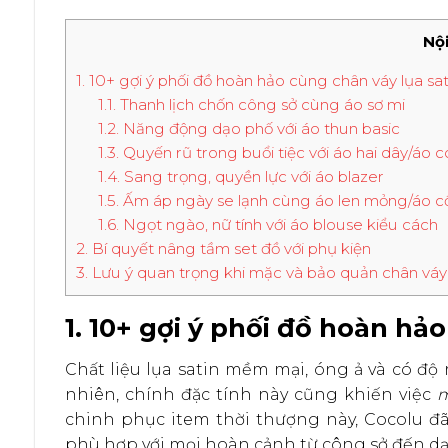
Nội
1. 10+ gợi ý phối đồ hoàn hảo cùng chân váy lụa sat
1.1. Thanh lịch chốn công sở cùng áo sơ mi
1.2. Năng động dạo phố với áo thun basic
1.3. Quyến rũ trong buổi tiệc với áo hai dây/áo c
1.4. Sang trọng, quyền lực với áo blazer
1.5. Ấm áp ngày se lạnh cùng áo len mỏng/áo cổ
1.6. Ngọt ngào, nữ tính với áo blouse kiểu cách
2. Bí quyết nâng tầm set đồ với phụ kiện
3. Lưu ý quan trọng khi mặc và bảo quản chân váy 
1. 10+ gợi ý phối đồ hoàn hả
Chất liệu lụa satin mềm mại, óng ả và có đ
nhiên, chính đặc tính này cũng khiến việc
m
chinh phục item thời thượng này, Cocolu 
phù hợp với mọi hoàn cảnh từ công sở đến d