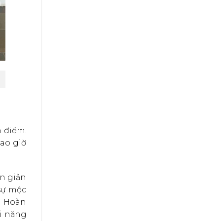
n điểm.
bao giờ
ơn giản
 sự mộc
. Hoàn
ài năng