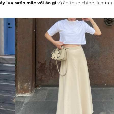
áy lụa satin mặc với áo gì
và áo thun chính là minh