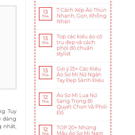
7 Cách Xếp Áo Thun
13
Nhanh, Gọn, Không
Th4
Nhăn
Top các kiểu áo cổ
13
trụ đẹp và cách
Th4
phối đồ chuẩn
stylist
Gợi ý 25+ Các Kiểu
13
Áo Sơ Mi Nữ Ngắn
Th4
Tay Đẹp Sành Điệu
Áo Sơ Mi Lụa Nữ
12
Sang Trọng Bí
Th4
Quyết Chọn Và Phối
g. Tuy
Đồ
ễ dàng
 nhất,
TOP 20+ Những
12
Mẫu Áo Sơ Mi Nam
Th4