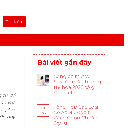
Bài viết gần đây
Căng da mặt với
Sera Core Xu hướng
trẻ hóa 2026 có gì
đặc biệt?
g tủ đồ
để vừa
Tổng Hợp Các Loại
13
ệc phối
Cổ Áo Nữ Đẹp &
Th4
 đề này,
Cách Chọn Chuẩn
Stylist