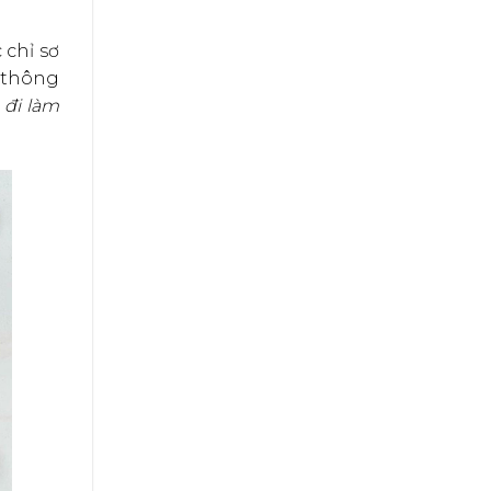
 chỉ sơ
thông
 đi làm