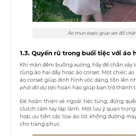
Áo thun basic giúp set đồ chân
1.3. Quyến rũ trong buổi tiệc với áo 
Khi màn đêm buông xuống, hãy để chân váy lụ
cùng áo hai dây hoặc áo corset. Một chiếc
áo 
áo corset giúp định hình vóc dáng, tôn lên 
phối đồ dự tiệc
hoàn hảo giúp bạn trở thành 
Để hoàn thiện vẻ ngoài tiệc tùng, đừng qu
clutch cầm tay lấp lánh. Một lưu ý quan trọng
hợp, ưu tiên các loại áo lót không đường m
cho trang phục.