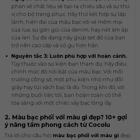
phản về chất liệu sẽ tạo ra chiều sâu và sự thú
vị cho bộ trang phục. Hãy thử kết hợp sự lấp
lánh, hiện đại của màu bạc với vẻ mềm mại
của lụa, sự gần gũi của denim, hay nét ấm áp
của len. Sự đa dạng này giúp set đồ của bạn
trở nên cao cấp và có gu hơn hẳn.
Nguyên tắc 3: Luôn phù hợp với hoàn cảnh.
Tùy thuộc vào sự kiện bạn tham dự, hãy điều
chỉnh mức độ nổi bật của màu bạc. Với môi
trường công sở, một phụ kiện nhỏ như đôi
giày hay túi xách bạc là đủ. Trong khi đó, với
những buổi tiệc tối, bạn hoàn toàn có thể
tỏa sáng với một chiếc váy bạc lộng lẫy.
2. Màu bạc phối với màu gì đẹp? 10+ gợi
ý nâng tầm phong cách từ Cocolu
Trả lời cho câu hỏi
màu bạc phối với màu gì
đẹp