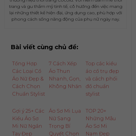
trang và gu thẩm mỹ tinh tế, cô hướng đến việc mang
lại những thiết kế hiện đại, ứng dụng cao, phù hợp với
phong cách sống năng động của phụ nữ ngày nay.
Bài viết cùng chủ đề:
Tổng Hợp
7 Cách Xếp
Top các kiểu
Các Loại Cổ
Áo Thun
áo cổ trụ đẹp
Áo Nữ Đẹp &
Nhanh, Gọn,
và cách phối
Cách Chọn
Không Nhăn
đồ chuẩn
Chuẩn Stylist
stylist
Gợi ý 25+ Các
Áo Sơ Mi Lụa
TOP 20+
Kiểu Áo Sơ
Nữ Sang
Những Mẫu
Mi Nữ Ngắn
Trọng Bí
Áo Sơ Mi
Tay Đẹp
Quyết Chọn
Nam Đẹp