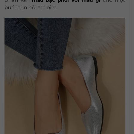
phân vân
màu bạc phối với màu gì
cho một
buổi hẹn hò đặc biệt.