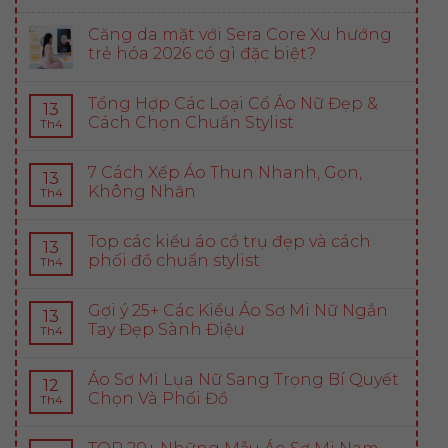
Căng da mặt với Sera Core Xu hướng
trẻ hóa 2026 có gì đặc biệt?
Tổng Hợp Các Loại Cổ Áo Nữ Đẹp &
13
Cách Chọn Chuẩn Stylist
Th4
7 Cách Xếp Áo Thun Nhanh, Gọn,
13
Không Nhăn
Th4
Top các kiểu áo cổ trụ đẹp và cách
13
phối đồ chuẩn stylist
Th4
Gợi ý 25+ Các Kiểu Áo Sơ Mi Nữ Ngắn
13
Tay Đẹp Sành Điệu
Th4
Áo Sơ Mi Lụa Nữ Sang Trọng Bí Quyết
12
Chọn Và Phối Đồ
Th4