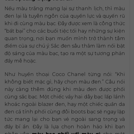
Nếu màu trắng mang lại sự thanh lịch, thì màu
đen lại là tuyên ngôn của quyền lực và quyến rũ
khi đi cùng màu bạc. Đây được xem là công thức
“bất bại” cho các buổi tiệc tối hay những sự kiện
quan trọng, nơi bạn muốn mình trở thành tâm
điểm của sự chú ý. Sắc đen sâu thẳm làm nổi bật
độ sáng của màu bạc, tạo ra một sự tương phản
đầy mê hoặc.
Như huyền thoại Coco Chanel từng nói: “Khi
không biết mặc gì, hãy chọn màu đen.” Câu nói
này càng thêm đúng khi màu đen được phối
cùng sắc bạc. Một chiếc váy hai dây bạc lấp lánh
khoác ngoài blazer đen, hay một chiếc quần da
đen cá tính phối cùng đôi boots bạc sẽ ngay lập
tức mang lại cho bạn vẻ ngoài sang trọng và
đầy bí ẩn. Đây là lựa chọn hoàn hảo khi bạn