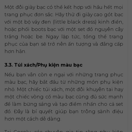
Một đôi giày bạc có thể kết hợp với hầu hết mọi
trang phục đơn sắc. Hãy thử đi giày cao gót bạc
với một bộ váy đen (little black dress) kinh điển,
hoặc phối boots bạc với một set đồ nguyên cây
trắng hoặc be. Ngay lập tức, tổng thể trang
phục của bạn sẽ trở nên ấn tượng và đẳng cấp
hơn hẳn.
3.3. Túi xách/Phụ kiện màu bạc
Nếu bạn vẫn còn e ngại với những trang phục
màu bạc, hãy bắt đầu từ những món phụ kiện
nhỏ. Một chiếc túi xách, một đôi khuyên tai hay
một chiếc vòng cổ màu bạc cũng đủ sức mạnh
để làm bừng sáng và tạo điểm nhấn cho cả set
đồ. Đây là bí quyết giúp bạn trông sành điệu
hơn một cách dễ dàng.