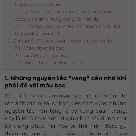
Ngọt ngào và nữ tính
2.5. Phối màu bạc với màu xanh dương (xanh
cobalt, denim): Năng động và hiện đại
2.6. Phối màu bạc với màu đỏ/hồng fuchsia: Nổi
bật và đầy cuốn hút
3. Gợi ý phối đồ theo từng item màu bạc cụ thể
3.1. Chân váy màu bạc
3.2. Giày/Boots màu bạc
3.3. Túi xách/Phụ kiện màu bạc
1. Những nguyên tắc “vàng” cần nhớ khi
phối đồ với màu bạc
Để chinh phục gam màu bạc một cách tinh tế
và tránh các lỗi sai cơ bản, việc nắm vững những
nguyên tắc nền tảng là vô cùng quan trọng.
Đây là kiến thức cốt lõi giúp bạn xây dựng một
bộ trang phục hài hòa và thể hiện được gu
thẩm mỹ cá nhân, đảm bảo bạn luôn biết
cách