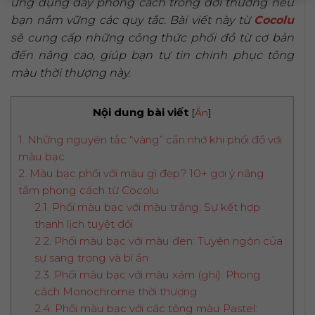
ứng dụng đầy phong cách trong đời thường nếu
bạn nắm vững các quy tắc. Bài viết này từ
Cocolu
sẽ cung cấp những công thức phối đồ từ cơ bản
đến nâng cao, giúp bạn tự tin chinh phục tông
màu thời thượng này.
Nội dung bài viết
[
Ẩn
]
1. Những nguyên tắc “vàng” cần nhớ khi phối đồ với
màu bạc
2. Màu bạc phối với màu gì đẹp? 10+ gợi ý nâng
tầm phong cách từ Cocolu
2.1. Phối màu bạc với màu trắng: Sự kết hợp
thanh lịch tuyệt đối
2.2. Phối màu bạc với màu đen: Tuyên ngôn của
sự sang trọng và bí ẩn
2.3. Phối màu bạc với màu xám (ghi): Phong
cách Monochrome thời thượng
2.4. Phối màu bạc với các tông màu Pastel: