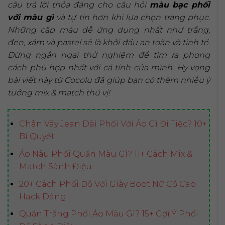
câu trả lời thỏa đáng cho câu hỏi
màu bạc phối
với màu gì
và tự tin hơn khi lựa chọn trang phục.
Những cặp màu dễ ứng dụng nhất như trắng,
đen, xám và pastel sẽ là khởi đầu an toàn và tinh tế.
Đừng ngần ngại thử nghiệm để tìm ra phong
cách phù hợp nhất với cá tính của mình. Hy vọng
bài viết này từ Cocolu đã giúp bạn có thêm nhiều ý
tưởng mix & match thú vị!
Chân Váy Jean Dài Phối Với Áo Gì Đi Tiệc? 10+
Bí Quyết
Áo Nâu Phối Quần Màu Gì? 11+ Cách Mix &
Match Sành Điệu
20+ Cách Phối Đồ Với Giày Boot Nữ Cổ Cao
Hack Dáng
Quần Trắng Phối Áo Màu Gì? 15+ Gợi Ý Phối