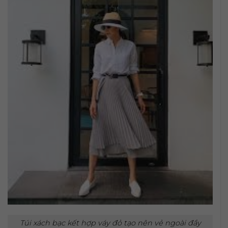
Túi xách bạc kết hợp váy đỏ tạo nên vẻ ngoài đầy