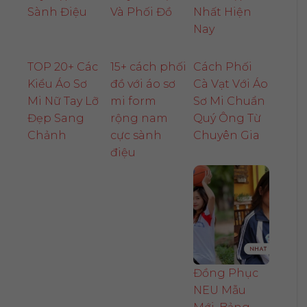
Sành Điệu
Và Phối Đồ
Nhất Hiện
Nay
TOP 20+ Các
15+ cách phối
Cách Phối
Kiểu Áo Sơ
đồ với áo sơ
Cà Vạt Với Áo
Mi Nữ Tay Lỡ
mi form
Sơ Mi Chuẩn
Đẹp Sang
rộng nam
Quý Ông Từ
Chảnh
cực sành
Chuyên Gia
điệu
Đồng Phục
NEU Mẫu