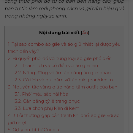
công thức phối đồ từ cơ bản đến nâng cao, giúp
bạn tự tin làm mới phong cách và giữ ấm hiệu quả
trong những ngày se lạnh.
Nội dung bài viết
[
Ẩn
]
1. Tại sao combo áo gile và áo giữ nhiệt lại được yêu
thích đến vậy?
2. Bí quyết phối đồ với từng loại áo gile phổ biến
2.1. Thanh lịch và cổ điển với áo gile len
2.2. Năng động và ấm áp cùng áo gile phao
2.3. Cá tính và bụi bặm với áo gile jean/denim
3. Nguyên tắc vàng giúp nâng tầm outfit của bạn
3.1. Phối màu sắc hài hòa
3.2. Cân bằng tỷ lệ trang phục
3.3. Lựa chọn phụ kiện đi kèm
4. 3 Lỗi thường gặp cần tránh khi phối áo gile với áo
giữ nhiệt
5. Gợi ý outfit từ Cocolu