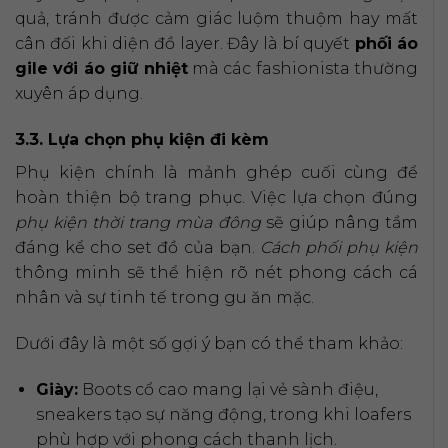
quả, tránh được cảm giác luộm thuộm hay mất
cân đối khi diện đồ layer. Đây là bí quyết
phối áo
gile với áo giữ nhiệt
mà các fashionista thường
xuyên áp dụng.
3.3. Lựa chọn phụ kiện đi kèm
Phụ kiện chính là mảnh ghép cuối cùng để
hoàn thiện bộ trang phục. Việc lựa chọn đúng
phụ kiện thời trang mùa đông
sẽ giúp nâng tầm
đáng kể cho set đồ của bạn.
Cách phối phụ kiện
thông minh sẽ thể hiện rõ nét phong cách cá
nhân và sự tinh tế trong gu ăn mặc.
Dưới đây là một số gợi ý bạn có thể tham khảo:
Giày:
Boots cổ cao mang lại vẻ sành điệu,
sneakers tạo sự năng động, trong khi loafers
phù hợp với phong cách thanh lịch.