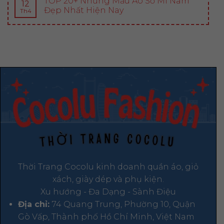
TOP 20+ Những Mẫu Áo Sơ Mi Nam
12
Đẹp Nhất Hiện Nay
Th4
Thời Trang Cocolu kinh doanh quần áo, giỏ
xách, giày dép và phụ kiện.
Xu hướng - Đa Dạng - Sành Điệu
Địa chỉ:
74 Quang Trung, Phường 10, Quận
Gò Vấp, Thành phố Hồ Chí Minh, Việt Nam