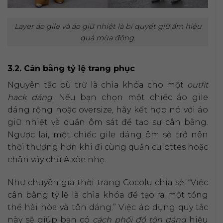
Layer áo gile và áo giữ nhiệt là bí quyết giữ ấm hiệu
quả mùa đông.
3.2. Cân bằng tỷ lệ trang phục
Nguyên tắc bù trừ là chìa khóa cho một
outfit
hack dáng
. Nếu bạn chọn một chiếc áo gile
dáng rộng hoặc oversize, hãy kết hợp nó với áo
giữ nhiệt và quần ôm sát để tạo sự cân bằng.
Ngược lại, một chiếc gile dáng ôm sẽ trở nên
thời thượng hơn khi đi cùng quần culottes hoặc
chân váy chữ A xòe nhẹ.
Như chuyên gia thời trang Cocolu chia sẻ: “Việc
cân bằng tỷ lệ là chìa khóa để tạo ra một tổng
thể hài hòa và tôn dáng.” Việc áp dụng quy tắc
này sẽ giúp bạn có
cách phối đồ tôn dáng
hiệu