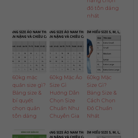
nang chọn
đồ tôn dáng
nhất
60kg mặc
60kg Mặc Áo
60kg Mặc
quần size gì?
Size Gì
Size Gì?
Bảng size &
Hướng Dẫn
Bảng Size &
bí quyết
Chọn Size
Cách Chọn
chọn quần
Chuẩn Như
Đồ Chuẩn
tôn dáng
Chuyên Gia
Nhất