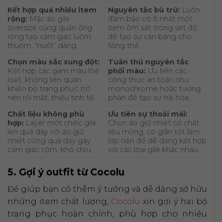
Kết hợp quá nhiều item
Nguyên tắc bù trừ:
Luôn
rộng:
Mặc áo gile
đảm bảo có ít nhất một
oversize cùng quần ống
item ôm sát trong set đồ
rộng tạo cảm giác luộm
để tạo sự cân bằng cho
thuộm, “nuốt” dáng.
tổng thể.
Chọn màu sắc xung đột:
Tuân thủ nguyên tắc
Kết hợp các gam màu lòe
phối màu:
Ưu tiên các
loẹt, không liên quan
công thức an toàn như
khiến bộ trang phục trở
monochrome hoặc tương
nên rối mắt, thiếu tinh tế.
phản để tạo sự hài hòa.
Chất liệu không phù
Ưu tiên sự thoải mái:
hợp:
Layer một chiếc gile
Chọn áo giữ nhiệt có chất
len quá dày với áo giữ
liệu mỏng, co giãn tốt làm
nhiệt cũng quá dày gây
lớp nền để dễ dàng kết hợp
cảm giác cộm, khó chịu.
với các loại gile khác nhau.
5. Gợi ý outfit từ Cocolu
Để giúp bạn có thêm ý tưởng và dễ dàng sở hữu
những item chất lượng,
Cocolu
xin gợi ý hai bộ
trang phục hoàn chỉnh, phù hợp cho nhiều