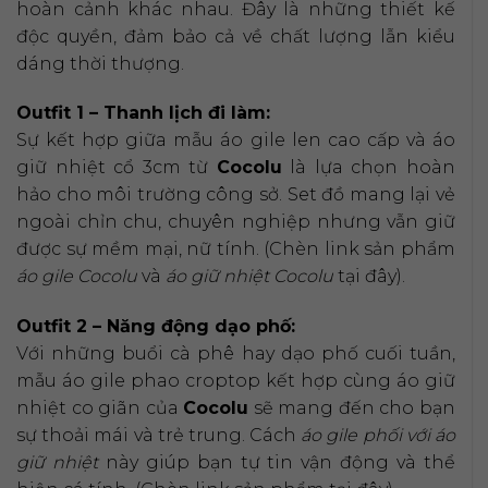
hoàn cảnh khác nhau. Đây là những thiết kế
độc quyền, đảm bảo cả về chất lượng lẫn kiểu
dáng thời thượng.
Outfit 1 – Thanh lịch đi làm:
Sự kết hợp giữa mẫu áo gile len cao cấp và áo
giữ nhiệt cổ 3cm từ
Cocolu
là lựa chọn hoàn
hảo cho môi trường công sở. Set đồ mang lại vẻ
ngoài chỉn chu, chuyên nghiệp nhưng vẫn giữ
được sự mềm mại, nữ tính. (Chèn link sản phẩm
áo gile Cocolu
và
áo giữ nhiệt Cocolu
tại đây).
Outfit 2 – Năng động dạo phố:
Với những buổi cà phê hay dạo phố cuối tuần,
mẫu áo gile phao croptop kết hợp cùng áo giữ
nhiệt co giãn của
Cocolu
sẽ mang đến cho bạn
sự thoải mái và trẻ trung. Cách
áo gile phối với áo
giữ nhiệt
này giúp bạn tự tin vận động và thể