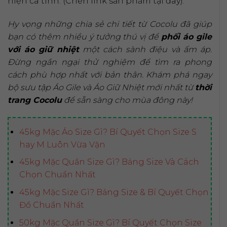
hiện cá tính. (Chèn link sản phẩm tại đây).
Hy vọng những chia sẻ chi tiết từ Cocolu đã giúp
bạn có thêm nhiều ý tưởng thú vị để
phối áo gile
với áo giữ nhiệt
một cách sành điệu và ấm áp.
Đừng ngần ngại thử nghiệm để tìm ra phong
cách phù hợp nhất với bản thân. Khám phá ngay
bộ sưu tập Áo Gile và Áo Giữ Nhiệt mới nhất từ
thời
trang Cocolu
để sẵn sàng cho mùa đông này!
45kg Mặc Áo Size Gì? Bí Quyết Chọn Size S
hay M Luôn Vừa Vặn
45kg Mặc Quần Size Gì? Bảng Size Và Cách
Chọn Chuẩn Nhất
45kg Mặc Size Gì? Bảng Size & Bí Quyết Chọn
Đồ Chuẩn Nhất
50kg Mặc Quần Size Gì? Bí Quyết Chọn Size