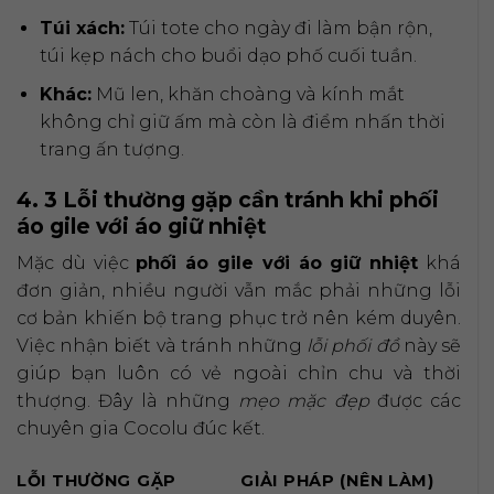
Túi xách:
Túi tote cho ngày đi làm bận rộn,
túi kẹp nách cho buổi dạo phố cuối tuần.
Khác:
Mũ len, khăn choàng và kính mắt
không chỉ giữ ấm mà còn là điểm nhấn thời
trang ấn tượng.
4. 3 Lỗi thường gặp cần tránh khi phối
áo gile với áo giữ nhiệt
Mặc dù việc
phối áo gile với áo giữ nhiệt
khá
đơn giản, nhiều người vẫn mắc phải những lỗi
cơ bản khiến bộ trang phục trở nên kém duyên.
Việc nhận biết và tránh những
lỗi phối đồ
này sẽ
giúp bạn luôn có vẻ ngoài chỉn chu và thời
thượng. Đây là những
mẹo mặc đẹp
được các
chuyên gia Cocolu đúc kết.
LỖI THƯỜNG GẶP
GIẢI PHÁP (NÊN LÀM)