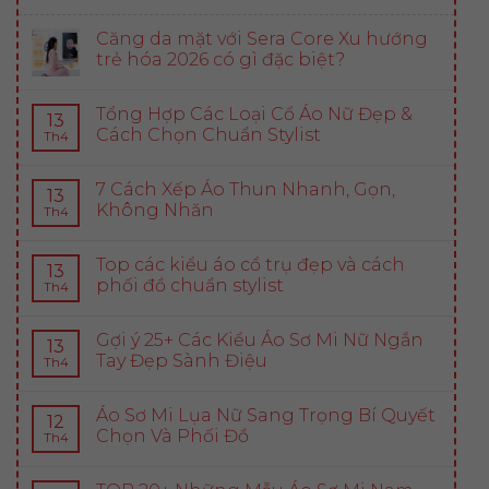
Căng da mặt với Sera Core Xu hướng
trẻ hóa 2026 có gì đặc biệt?
Tổng Hợp Các Loại Cổ Áo Nữ Đẹp &
13
Cách Chọn Chuẩn Stylist
Th4
7 Cách Xếp Áo Thun Nhanh, Gọn,
13
Không Nhăn
Th4
Top các kiểu áo cổ trụ đẹp và cách
13
phối đồ chuẩn stylist
Th4
Gợi ý 25+ Các Kiểu Áo Sơ Mi Nữ Ngắn
13
Tay Đẹp Sành Điệu
Th4
Áo Sơ Mi Lụa Nữ Sang Trọng Bí Quyết
12
Chọn Và Phối Đồ
Th4