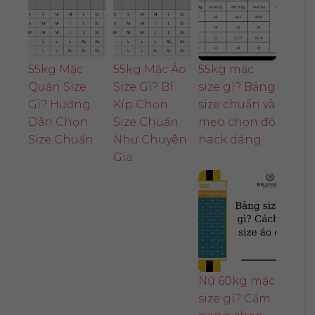
55kg Mặc
55kg Mặc Áo
55kg mặc
Quần Size
Size Gì? Bí
size gì? Bảng
Gì? Hướng
Kíp Chọn
size chuẩn và
Dẫn Chọn
Size Chuẩn
mẹo chọn đồ
Size Chuẩn
Như Chuyên
hack dáng
Gia
Nữ 60kg mặc
size gì? Cẩm