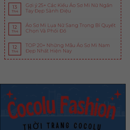
Gợi ý 25+ Các Kiểu Áo Sơ Mi Nữ Ngắn
13
Tay Đẹp Sành Điệu
Th4
Áo Sơ Mi Lụa Nữ Sang Trọng Bí Quyết
12
Chọn Và Phối Đồ
Th4
TOP 20+ Những Mẫu Áo Sơ Mi Nam
12
Đẹp Nhất Hiện Nay
Th4