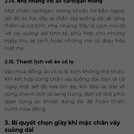
2.14. Nhẹ nhàng với áo cardigan mỏng
Một chiếc cardigan mỏng khoác hờ bên ngoài
set đồ áo hai dây và chân váy suông dài sẽ tăng
thêm vẻ nữ tính, nhẹ nhàng. Đây là
cách mix đồ
với váy suông dài
tinh tế, phù hợp cho những
ngày thu se lạnh hoặc những nơi có điều hòa
mát mẻ.
2.15. Thanh lịch với áo cổ lọ
Vào mùa đông, áo cổ lọ là item không thể thiếu.
Khi kết hợp cùng chân váy suông dài, bạn sẽ có
ngay một set đồ vừa ấm áp, kín đáo lại vừa vô
cùng thanh lịch và sang trọng. Bạn có thể phối
layer cùng áo khoác dáng dài để hoàn thiện
outfit mùa đông.
3. Bí quyết chọn giày khi mặc chân váy
suông dài