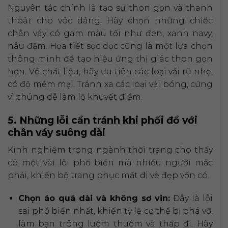
Nguyên tắc chính là tạo sự thon gọn và thanh
thoát cho vóc dáng. Hãy chọn những chiếc
chân váy có gam màu tối như đen, xanh navy,
nâu đậm. Họa tiết sọc dọc cũng là một lựa chọn
thông minh để tạo hiệu ứng thị giác thon gọn
hơn. Về chất liệu, hãy ưu tiên các loại vải rũ nhẹ,
có độ mềm mại. Tránh xa các loại vải bóng, cứng
vì chúng dễ làm lộ khuyết điểm.
5. Những lỗi cần tránh khi phối đồ với
chân váy suông dài
Kinh nghiệm trong ngành thời trang cho thấy
có một vài lỗi phổ biến mà nhiều người mắc
phải, khiến bộ trang phục mất đi vẻ đẹp vốn có.
Chọn áo quá dài và không sơ vin:
Đây là lỗi
sai phổ biến nhất, khiến tỷ lệ cơ thể bị phá vỡ,
làm bạn trông luộm thuộm và thấp đi. Hãy