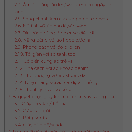
2.4. Ấm áp cùng áo len/sweater cho ngày se
lạnh
2.5. Sang chảnh khi mix cùng áo blazer/vest
2.6. Nữ tính với áo hai dây/áo yếm
2.7. Dịu dàng cùng áo blouse điệu đà
2.8. Năng động với áo hoodie/áo nỉ
2.9. Phong cách với áo gile len
2.10. Tối giản với áo tank top
2.11. Cổ điển cùng áo trễ vai
2.12. Phá cách với áo khoác denim
2.13. Thời thượng với áo khoác da
2.14. Nhẹ nhàng với áo cardigan mỏng
2.15. Thanh lịch với áo cổ lọ
3. Bí quyết chọn giày khi mặc chân váy suông dài
3.1. Giày sneaker/thể thao
3.2. Giày cao gót
3.3. Bốt (Boots)
3.4. Giày búp bê/sandal
4. Mẹo phối đồ với chân váy suông dài cho từng