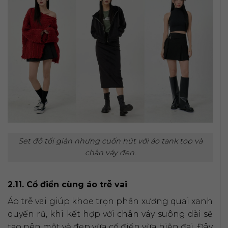
Set đồ tối giản nhưng cuốn hút với áo tank top và
chân váy đen.
2.11. Cổ điển cùng áo trễ vai
Áo trễ vai giúp khoe trọn phần xương quai xanh
quyến rũ, khi kết hợp với chân váy suông dài sẽ
tạo nên một vẻ đẹp vừa cổ điển vừa hiện đại. Đây