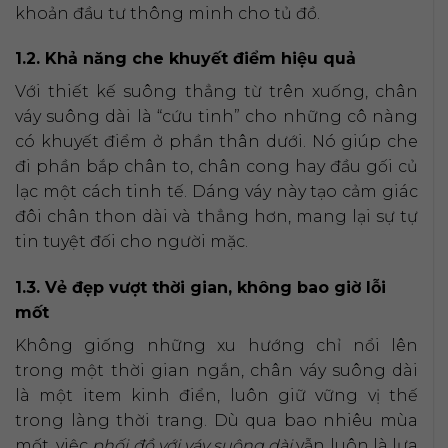
khoản đầu tư thông minh cho tủ đồ.
1.2. Khả năng che khuyết điểm hiệu quả
Với thiết kế suông thẳng từ trên xuống, chân
váy suông dài là “cứu tinh” cho những cô nàng
có khuyết điểm ở phần thân dưới. Nó giúp che
đi phần bắp chân to, chân cong hay đầu gối củ
lạc một cách tinh tế. Dáng váy này tạo cảm giác
đôi chân thon dài và thẳng hơn, mang lại sự tự
tin tuyệt đối cho người mặc.
1.3. Vẻ đẹp vượt thời gian, không bao giờ lỗi
mốt
Không giống những xu hướng chỉ nổi lên
trong một thời gian ngắn, chân váy suông dài
là một item kinh điển, luôn giữ vững vị thế
trong làng thời trang. Dù qua bao nhiêu mùa
mốt, việc
phối đồ với váy suông dài
vẫn luôn là lựa