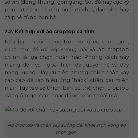
sơ vin (đóng thùng) gọn gàng. Set đồ này cực kỳ
phù hợp cho những buổi đi chơi, dạo phố hay
cà phê cùng bạn bè.
2.2. Kết hợp với áo croptop cá tính
Nếu bạn muốn khoe trọn vòng eo thon gọn,
cách mix đồ với váy suông dài
và áo croptop
chính là lựa chọn hoàn hảo. Phong cách này
mang đến vẻ ngoài hiện đại, quyến rũ và đầy
năng lượng. Hãy ưu tiên những chiếc chân váy
cạp cao để tạo hiệu ứng “hack” chân dài miên
man. Tùy vào sở thích, bạn có thể chọn croptop
dáng ôm gợi cảm hoặc dáng rộng thoải mái.
Áo croptop và chân váy suông dài khoe trọn vòng eo
thon gọn.