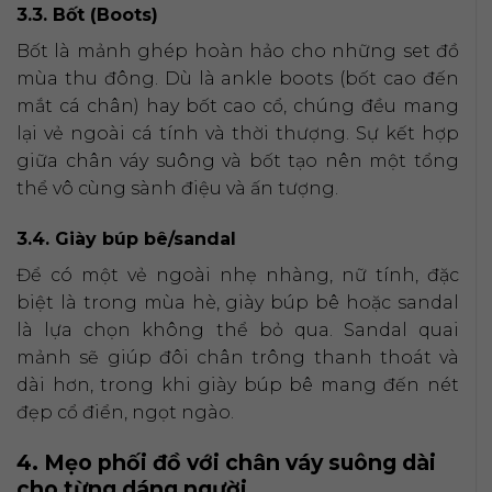
3.3. Bốt (Boots)
Bốt là mảnh ghép hoàn hảo cho những set đồ
mùa thu đông. Dù là ankle boots (bốt cao đến
mắt cá chân) hay bốt cao cổ, chúng đều mang
lại vẻ ngoài cá tính và thời thượng. Sự kết hợp
giữa chân váy suông và bốt tạo nên một tổng
thể vô cùng sành điệu và ấn tượng.
3.4. Giày búp bê/sandal
Để có một vẻ ngoài nhẹ nhàng, nữ tính, đặc
biệt là trong mùa hè, giày búp bê hoặc sandal
là lựa chọn không thể bỏ qua. Sandal quai
mảnh sẽ giúp đôi chân trông thanh thoát và
dài hơn, trong khi giày búp bê mang đến nét
đẹp cổ điển, ngọt ngào.
4. Mẹo phối đồ với chân váy suông dài
cho từng dáng người