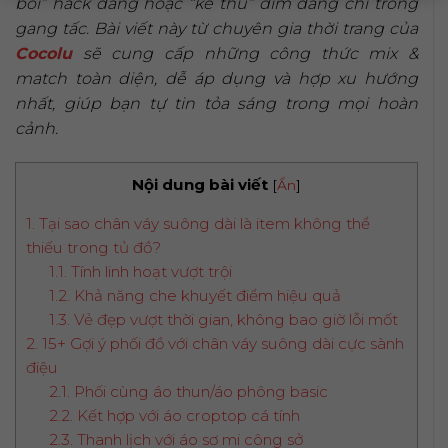
bối” hack dáng hoặc “kẻ thù” dìm dáng chỉ trong
gang tấc. Bài viết này từ chuyên gia thời trang của
Cocolu
sẽ cung cấp những công thức mix &
match toàn diện, dễ áp dụng và hợp xu hướng
nhất, giúp bạn tự tin tỏa sáng trong mọi hoàn
cảnh.
Nội dung bài viết
[
Ẩn
]
1. Tại sao chân váy suông dài là item không thể
thiếu trong tủ đồ?
1.1. Tính linh hoạt vượt trội
1.2. Khả năng che khuyết điểm hiệu quả
1.3. Vẻ đẹp vượt thời gian, không bao giờ lỗi mốt
2. 15+ Gợi ý phối đồ với chân váy suông dài cực sành
điệu
2.1. Phối cùng áo thun/áo phông basic
2.2. Kết hợp với áo croptop cá tính
2.3. Thanh lịch với áo sơ mi công sở