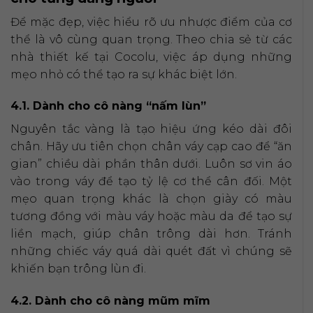
Để mặc đẹp, việc hiểu rõ ưu nhược điểm của cơ
thể là vô cùng quan trọng. Theo chia sẻ từ các
nhà thiết kế tại Cocolu, việc áp dụng những
mẹo nhỏ có thể tạo ra sự khác biệt lớn.
4.1. Dành cho cô nàng “nấm lùn”
Nguyên tắc vàng là tạo hiệu ứng kéo dài đôi
chân. Hãy ưu tiên chọn chân váy cạp cao để “ăn
gian” chiều dài phần thân dưới. Luôn sơ vin áo
vào trong váy để tạo tỷ lệ cơ thể cân đối. Một
mẹo quan trọng khác là chọn giày có màu
tương đồng với màu váy hoặc màu da để tạo sự
liền mạch, giúp chân trông dài hơn. Tránh
những chiếc váy quá dài quét đất vì chúng sẽ
khiến bạn trông lùn đi.
4.2. Dành cho cô nàng mũm mĩm