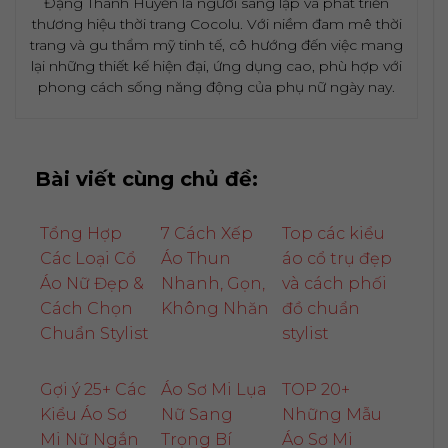
Đặng Thanh Huyền là người sáng lập và phát triển
thương hiệu thời trang Cocolu. Với niềm đam mê thời
trang và gu thẩm mỹ tinh tế, cô hướng đến việc mang
lại những thiết kế hiện đại, ứng dụng cao, phù hợp với
phong cách sống năng động của phụ nữ ngày nay.
Bài viết cùng chủ đề:
Tổng Hợp
7 Cách Xếp
Top các kiểu
Các Loại Cổ
Áo Thun
áo cổ trụ đẹp
Áo Nữ Đẹp &
Nhanh, Gọn,
và cách phối
Cách Chọn
Không Nhăn
đồ chuẩn
Chuẩn Stylist
stylist
Gợi ý 25+ Các
Áo Sơ Mi Lụa
TOP 20+
Kiểu Áo Sơ
Nữ Sang
Những Mẫu
Mi Nữ Ngắn
Trọng Bí
Áo Sơ Mi