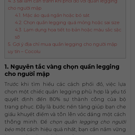
4. 3 sai lầm cần tránh khi phối đồ với quần legging
cho người mập
4.1. Mặc áo quá ngắn hoặc bó sát
4.2. Chọn quần legging quá mỏng hoặc sai size
4.3. Lạm dụng họa tiết to bản hoặc màu sắc sặc
sỡ
5. Gợi ý địa chỉ mua quần legging cho người mập
uy tín – Cocolu
1. Nguyên tắc vàng chọn quần legging
cho người mập
Trước khi tìm hiểu các cách phối đồ, việc lựa
chọn một chiếc quần legging phù hợp là yếu tố
quyết định đến 80% sự thành công của bộ
trang phục. Đây là bước nền tảng giúp bạn che
giấu khuyết điểm và tôn lên vóc dáng một cách
thông minh. Để
chọn quần legging cho người
béo
một cách hiệu quả nhất, bạn cần nắm vững