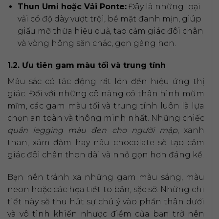
Thun Umi hoặc Vải Ponte:
Đây là những loại
vải có độ dày vượt trội, bề mặt đanh mịn, giúp
giấu mỡ thừa hiệu quả, tạo cảm giác đôi chân
và vòng hông săn chắc, gọn gàng hơn.
1.2. Ưu tiên gam màu tối và trung tính
Màu sắc có tác động rất lớn đến hiệu ứng thị
giác. Đối với những cô nàng có thân hình mũm
mĩm, các gam màu tối và trung tính luôn là lựa
chọn an toàn và thông minh nhất. Những chiếc
quần legging màu đen cho người mập
, xanh
than, xám đậm hay nâu chocolate sẽ tạo cảm
giác đôi chân thon dài và nhỏ gọn hơn đáng kể.
Bạn nên tránh xa những gam màu sáng, màu
neon hoặc các họa tiết to bản, sặc sỡ. Những chi
tiết này sẽ thu hút sự chú ý vào phần thân dưới
và vô tình khiến nhược điểm của bạn trở nên