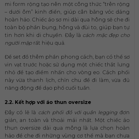
mi form rộng tạo nên một công thức “trên rộng
– dưới ôm” kinh điển, giúp cân bằng vóc dáng
hoàn hảo. Chiếc áo sơ mi dài qua hông sẽ che đi
toàn bộ phần bụng, hông và đùi to, giúp bạn tự
tin hơn khi di chuyển. Đây là
cách mặc đẹp cho
người mập
rất hiệu quả.
Để set đồ thêm phần phong cách, bạn có thể sơ
vin vạt trước hoặc sử dụng một chiếc thắt lưng
nhỏ để tạo điểm nhấn cho vòng eo. Cách phối
này vừa thanh lịch, chỉn chu để đi làm, vừa đủ
năng động để dạo phố cuối tuần.
2.2. Kết hợp với áo thun oversize
Đây có lẽ là
cách phối đồ với quần legging
đơn
giản, an toàn và thoải mái nhất. Một chiếc áo
thun oversize dài qua mông là lựa chọn hoàn
hảo để che đi những vùng cơ thể mà bạn chưa