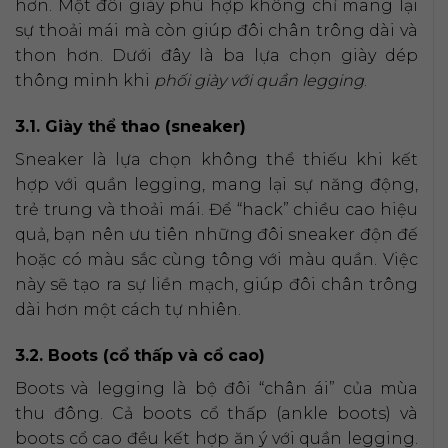
hơn. Một đôi giày phù hợp không chỉ mang lại
sự thoải mái mà còn giúp đôi chân trông dài và
thon hơn. Dưới đây là ba lựa chọn giày dép
thông minh khi
phối giày với quần legging
.
3.1. Giày thể thao (sneaker)
Sneaker là lựa chọn không thể thiếu khi kết
hợp với quần legging, mang lại sự năng động,
trẻ trung và thoải mái. Để “hack” chiều cao hiệu
quả, bạn nên ưu tiên những đôi sneaker độn đế
hoặc có màu sắc cùng tông với màu quần. Việc
này sẽ tạo ra sự liền mạch, giúp đôi chân trông
dài hơn một cách tự nhiên.
3.2. Boots (cổ thấp và cổ cao)
Boots và legging là bộ đôi “chân ái” của mùa
thu đông. Cả boots cổ thấp (ankle boots) và
boots cổ cao đều kết hợp ăn ý với quần legging.