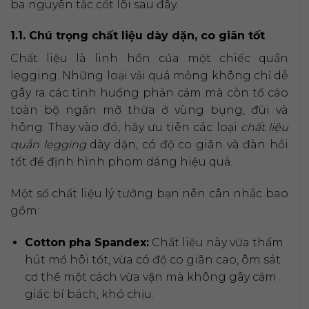
ba nguyên tắc cốt lõi sau đây.
1.1. Chú trọng chất liệu dày dặn, co giãn tốt
Chất liệu là linh hồn của một chiếc quần
legging. Những loại vải quá mỏng không chỉ dễ
gây ra các tình huống phản cảm mà còn tố cáo
toàn bộ ngấn mỡ thừa ở vùng bụng, đùi và
hông. Thay vào đó, hãy ưu tiên các loại
chất liệu
quần legging
dày dặn, có độ co giãn và đàn hồi
tốt để định hình phom dáng hiệu quả.
Một số chất liệu lý tưởng bạn nên cân nhắc bao
gồm:
Cotton pha Spandex:
Chất liệu này vừa thấm
hút mồ hôi tốt, vừa có độ co giãn cao, ôm sát
cơ thể một cách vừa vặn mà không gây cảm
giác bí bách, khó chịu.