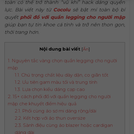
toàn có thể trở thành “vũ khí” hack dáng quyền
lực. Bài viết này từ
Cocolu
sẽ bật mí toàn bộ bí
quyết
phối đồ với quần legging cho người mập
giúp bạn tự tin khoe cá tính và trở nên thon gọn,
thời trang hơn.
Nội dung bài viết
[
Ẩn
]
1. Nguyên tắc vàng chọn quần legging cho người
mập
1.1. Chú trọng chất liệu dày dặn, co giãn tốt
1.2. Ưu tiên gam màu tối và trung tính
1.3. Lựa chọn kiểu dáng cạp cao
2. 15+ cách phối đồ với quần legging cho người
mập che khuyết điểm hiệu quả
2.1. Phối cùng áo sơ mi dáng rộng/dài
2.2. Kết hợp với áo thun oversize
2.3. Sành điệu cùng áo blazer hoặc cardigan
dáng dài