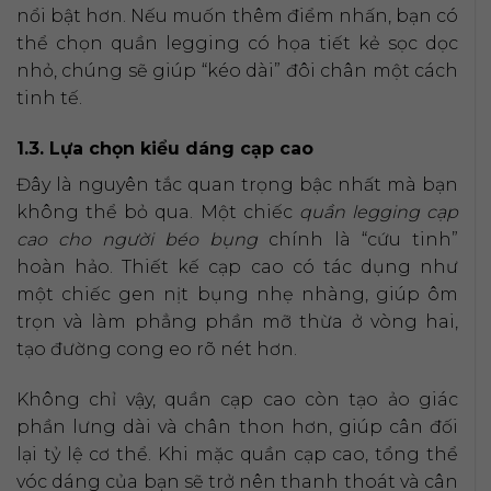
nổi bật hơn. Nếu muốn thêm điểm nhấn, bạn có
thể chọn quần legging có họa tiết kẻ sọc dọc
nhỏ, chúng sẽ giúp “kéo dài” đôi chân một cách
tinh tế.
1.3. Lựa chọn kiểu dáng cạp cao
Đây là nguyên tắc quan trọng bậc nhất mà bạn
không thể bỏ qua. Một chiếc
quần legging cạp
cao cho người béo bụng
chính là “cứu tinh”
hoàn hảo. Thiết kế cạp cao có tác dụng như
một chiếc gen nịt bụng nhẹ nhàng, giúp ôm
trọn và làm phẳng phần mỡ thừa ở vòng hai,
tạo đường cong eo rõ nét hơn.
Không chỉ vậy, quần cạp cao còn tạo ảo giác
phần lưng dài và chân thon hơn, giúp cân đối
lại tỷ lệ cơ thể. Khi mặc quần cạp cao, tổng thể
vóc dáng của bạn sẽ trở nên thanh thoát và cân