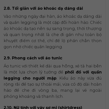
2.8. Tối giản với áo khoác dạ dáng dài
Vào những ngày đại hàn, áo khoác dạ dáng dài
và quần legging là một cặp đôi hoàn hảo. Chiếc
áo khoác dạ tạo nên sự sang trọng, thời thượng
và quan trọng nhất là che đi gần như toàn bộ
khuyết điểm cơ thể, chỉ để lộ phần chân thon
gọn nhờ chiếc quần legging.
2.9. Phong cách với áo tunic
Áo tunic với thiết kế dài qua hông, xẻ tà hai bên
là một lựa chọn lý tưởng để
phối đồ với quần
legging cho người mập
. Kiểu áo này vừa đủ
rộng rãi để tạo sự thoải mái, vừa có độ dài hoàn
hảo để che đi vòng ba, mang lại vẻ ngoài
phóng khoáng và thanh lịch.
2.10. Nữ tính với váy sơ mi (shirtdress)