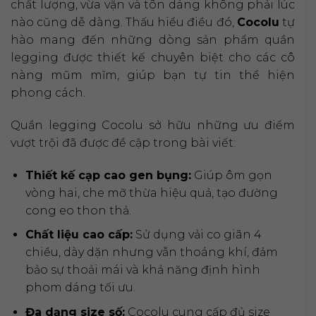
chất lượng, vừa vặn và tôn dáng không phải lúc
nào cũng dễ dàng. Thấu hiểu điều đó,
Cocolu
tự
hào mang đến những dòng sản phẩm quần
legging được thiết kế chuyên biệt cho các cô
nàng mũm mĩm, giúp bạn tự tin thể hiện
phong cách.
Quần legging Cocolu sở hữu những ưu điểm
vượt trội đã được đề cập trong bài viết:
Thiết kế cạp cao gen bụng:
Giúp ôm gọn
vòng hai, che mỡ thừa hiệu quả, tạo đường
cong eo thon thả.
Chất liệu cao cấp:
Sử dụng vải co giãn 4
chiều, dày dặn nhưng vẫn thoáng khí, đảm
bảo sự thoải mái và khả năng định hình
phom dáng tối ưu.
Đa dạng size số:
Cocolu cung cấp đủ size