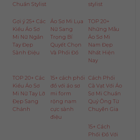
Chuẩn Stylist
stylist
Gợi ý 25+ Các
Áo Sơ Mi Lụa
TOP 20+
Kiểu Áo Sơ
Nữ Sang
Những Mẫu
Mi Nữ Ngắn
Trọng Bí
Áo Sơ Mi
Tay Đẹp
Quyết Chọn
Nam Đẹp
Sành Điệu
Và Phối Đồ
Nhất Hiện
Nay
TOP 20+ Các
15+ cách phối
Cách Phối
Kiểu Áo Sơ
đồ với áo sơ
Cà Vạt Với Áo
Mi Nữ Tay Lỡ
mi form
Sơ Mi Chuẩn
Đẹp Sang
rộng nam
Quý Ông Từ
Chảnh
cực sành
Chuyên Gia
điệu
15+ Cách
Phối Đồ Với