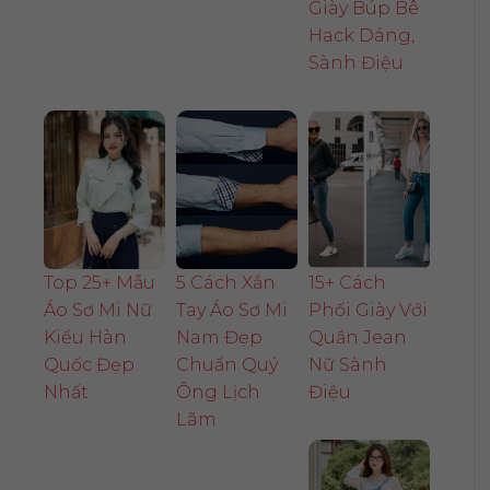
Giày Búp Bê
Hack Dáng,
Sành Điệu
Top 25+ Mẫu
5 Cách Xắn
15+ Cách
Áo Sơ Mi Nữ
Tay Áo Sơ Mi
Phối Giày Với
Kiểu Hàn
Nam Đẹp
Quần Jean
Quốc Đẹp
Chuẩn Quý
Nữ Sành
Nhất
Ông Lịch
Điệu
Lãm