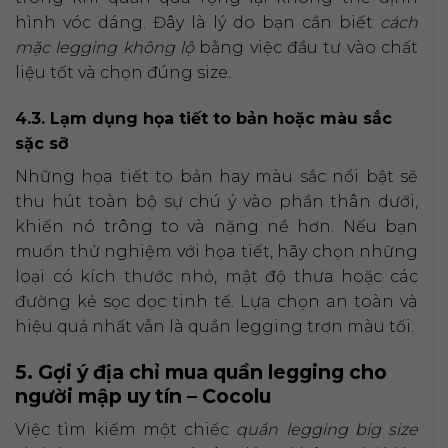
hình vóc dáng. Đây là lý do bạn cần biết
cách
mặc legging không lộ
bằng việc đầu tư vào chất
liệu tốt và chọn đúng size.
4.3. Lạm dụng họa tiết to bản hoặc màu sắc
sặc sỡ
Những họa tiết to bản hay màu sắc nổi bật sẽ
thu hút toàn bộ sự chú ý vào phần thân dưới,
khiến nó trông to và nặng nề hơn. Nếu bạn
muốn thử nghiệm với họa tiết, hãy chọn những
loại có kích thước nhỏ, mật độ thưa hoặc các
đường kẻ sọc dọc tinh tế. Lựa chọn an toàn và
hiệu quả nhất vẫn là quần legging trơn màu tối.
5. Gợi ý địa chỉ mua quần legging cho
người mập uy tín – Cocolu
Việc tìm kiếm một chiếc
quần legging big size