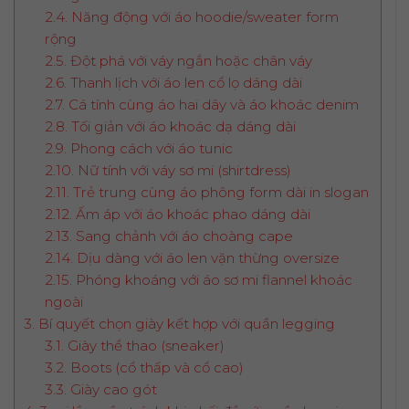
2.4. Năng động với áo hoodie/sweater form
rộng
2.5. Đột phá với váy ngắn hoặc chân váy
2.6. Thanh lịch với áo len cổ lọ dáng dài
2.7. Cá tính cùng áo hai dây và áo khoác denim
2.8. Tối giản với áo khoác dạ dáng dài
2.9. Phong cách với áo tunic
2.10. Nữ tính với váy sơ mi (shirtdress)
2.11. Trẻ trung cùng áo phông form dài in slogan
2.12. Ấm áp với áo khoác phao dáng dài
2.13. Sang chảnh với áo choàng cape
2.14. Dịu dàng với áo len vặn thừng oversize
2.15. Phóng khoáng với áo sơ mi flannel khoác
ngoài
3. Bí quyết chọn giày kết hợp với quần legging
3.1. Giày thể thao (sneaker)
3.2. Boots (cổ thấp và cổ cao)
3.3. Giày cao gót