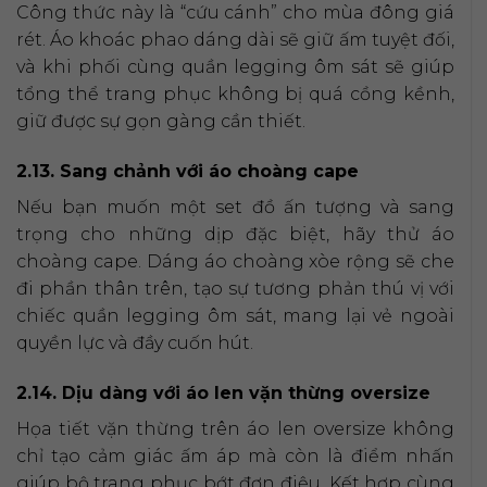
Công thức này là “cứu cánh” cho mùa đông giá
rét. Áo khoác phao dáng dài sẽ giữ ấm tuyệt đối,
và khi phối cùng quần legging ôm sát sẽ giúp
tổng thể trang phục không bị quá cồng kềnh,
giữ được sự gọn gàng cần thiết.
2.13. Sang chảnh với áo choàng cape
Nếu bạn muốn một set đồ ấn tượng và sang
trọng cho những dịp đặc biệt, hãy thử áo
choàng cape. Dáng áo choàng xòe rộng sẽ che
đi phần thân trên, tạo sự tương phản thú vị với
chiếc quần legging ôm sát, mang lại vẻ ngoài
quyền lực và đầy cuốn hút.
2.14. Dịu dàng với áo len vặn thừng oversize
Họa tiết vặn thừng trên áo len oversize không
chỉ tạo cảm giác ấm áp mà còn là điểm nhấn
giúp bộ trang phục bớt đơn điệu. Kết hợp cùng