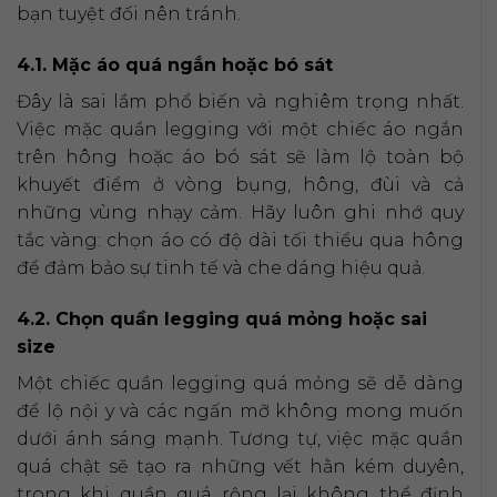
bạn tuyệt đối nên tránh.
4.1. Mặc áo quá ngắn hoặc bó sát
Đây là sai lầm phổ biến và nghiêm trọng nhất.
Việc mặc quần legging với một chiếc áo ngắn
trên hông hoặc áo bó sát sẽ làm lộ toàn bộ
khuyết điểm ở vòng bụng, hông, đùi và cả
những vùng nhạy cảm. Hãy luôn ghi nhớ quy
tắc vàng: chọn áo có độ dài tối thiểu qua hông
để đảm bảo sự tinh tế và che dáng hiệu quả.
4.2. Chọn quần legging quá mỏng hoặc sai
size
Một chiếc quần legging quá mỏng sẽ dễ dàng
để lộ nội y và các ngấn mỡ không mong muốn
dưới ánh sáng mạnh. Tương tự, việc mặc quần
quá chật sẽ tạo ra những vết hằn kém duyên,
trong khi quần quá rộng lại không thể định