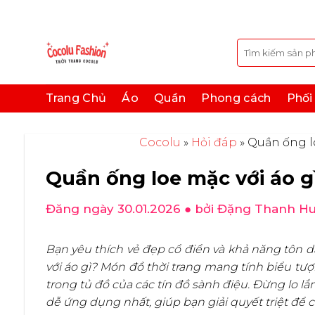
Bỏ
qua
nội
Tìm
kiếm:
dung
Trang Chủ
Áo
Quần
Phong cách
Phối
Cocolu
»
Hỏi đáp
»
Quần ống lo
Quần ống loe mặc với áo g
Đăng ngày 30.01.2026
● bởi Đặng Thanh H
Bạn yêu thích vẻ đẹp cổ điển và khả năng tôn d
với áo gì? Món đồ thời trang mang tính biểu tư
trong tủ đồ của các tín đồ sành điệu. Đừng lo lắn
dễ ứng dụng nhất, giúp bạn giải quyết triệt để 