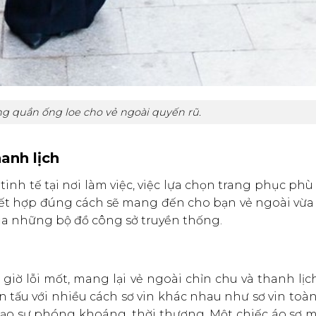
ng quần ống loe cho vẻ ngoài quyến rũ.
anh lịch
nh tế tại nơi làm việc, việc lựa chọn trang phục phù
kết hợp đúng cách sẽ mang đến cho bạn vẻ ngoài vừa
của những bộ đồ công sở truyền thống.
iờ lỗi mốt, mang lại vẻ ngoài chỉn chu và thanh lịc
n tấu với nhiều cách sơ vin khác nhau như sơ vin toà
 tạo sự phóng khoáng, thời thượng. Một chiếc áo sơ 