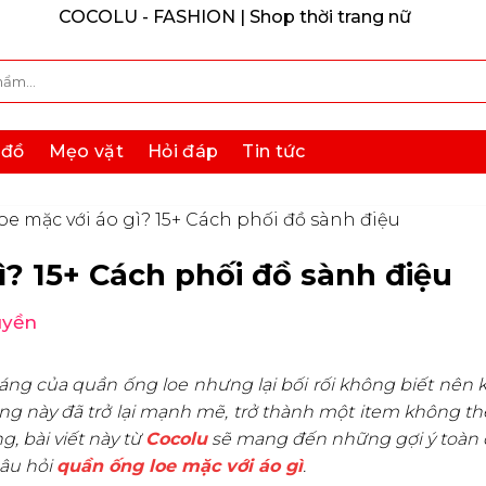
COCOLU - FASHION | Shop thời trang nữ
 đồ
Mẹo vặt
Hỏi đáp
Tin tức
e mặc với áo gì? 15+ Cách phối đồ sành điệu
ì? 15+ Cách phối đồ sành điệu
uyền
áng của quần ống loe nhưng lại bối rối không biết nên 
ợng này đã trở lại mạnh mẽ, trở thành một item không th
g, bài viết này từ
Cocolu
sẽ mang đến những gợi ý toàn 
câu hỏi
quần ống loe mặc với áo gì
.