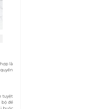
 hợp là
 quyền
h tuyệt
n bộ để
mi buộc