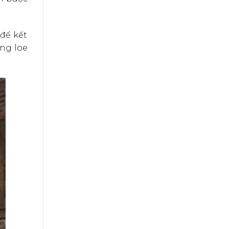
 để kết
ống loe